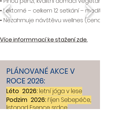
• Plnou penzi, kvalitní domácí vegetariánská strava
• Lektorné – celkem 12 setkání – meditací, cvičení 
• Nezahrnuje návštěvu wellnes (cena je 200,-/hod
Více informmací ke stažení zde.
PLÁNOVANÉ AKCE V
ROCE 2026:
Léto 2026:
letní jóga v lese
Podzim 2026:
říjen Sebepéče,
listopad Esence srdce
Říjen
9.-11.10.Rabasův mlýn