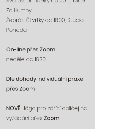
Svárov: pondělky od 20.15, ulice
Za Humny
Žebrák: Čtvrtky od 18.00, Studio
Pohoda
On-line přes Zoom
neděle od 19.30
Dle dohody individuální praxe
přes Zoom
NOVĚ
: Jóga pro zářící obličej na
vyžádání přes
Zoom